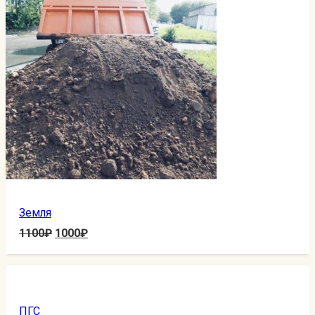
Земля
1100
₽
1000
₽
ПГС