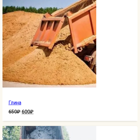
Глина
650
₽
600
₽